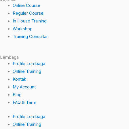
b
u
Online Course
o
b
Reguler Course
o
e
In House Training
k
Workshop
-
Training Consultan
f
Lembaga
Profile Lembaga
Online Training
Kontak
My Account
Blog
FAQ & Term
Profile Lembaga
Online Training