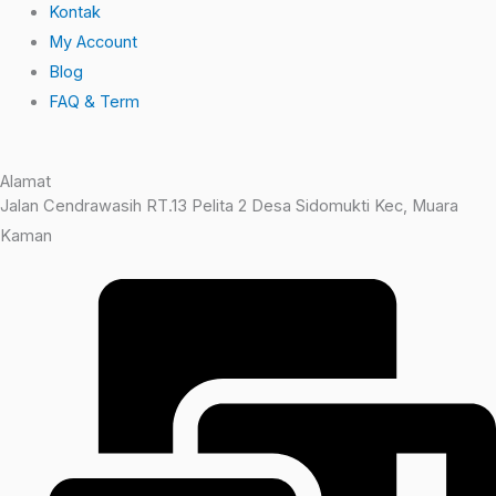
Kontak
My Account
Blog
FAQ & Term
Alamat
Jalan Cendrawasih RT.13 Pelita 2 Desa Sidomukti Kec, Muara
Kaman