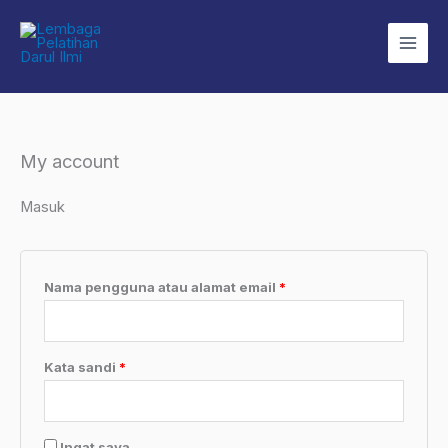
Lewati
Wajib
Wajib
ke
konten
My account
Masuk
Nama pengguna atau alamat email
*
Kata sandi
*
Ingat saya