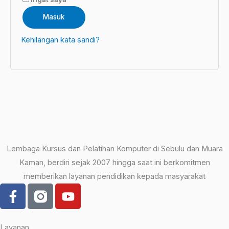
Masuk
Kehilangan kata sandi?
Lembaga Kursus dan Pelatihan Komputer di Sebulu dan Muara
Kaman, berdiri sejak 2007 hingga saat ini berkomitmen
memberikan layanan pendidikan kepada masyarakat
F
Y
a
o
c
u
e
t
Layanan