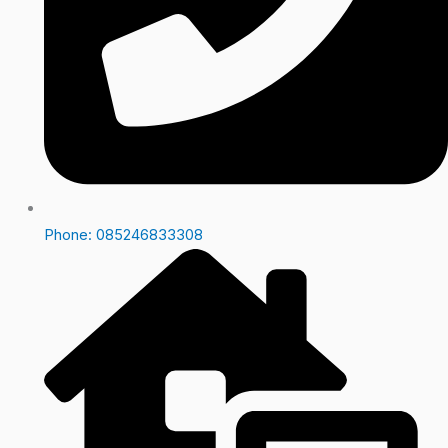
Phone: 085246833308