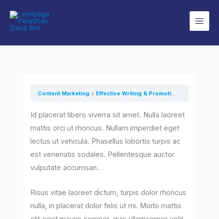
Lewati
ke
konten
Content Marketing
Effective Writing & Promoting Your Content
Id placerat libero viverra sit amet. Nulla laoreet
mattis orci ut rhoncus. Nullam imperdiet eget
lectus ut vehicula. Phasellus lobortis turpis ac
est venenatis sodales. Pellentesque auctor
vulputate accumsan.
Risus vitae laoreet dictum, turpis dolor rhoncus
nulla, in placerat dolor felis ut mi. Morbi mattis
elit eget mauris semper, quis ullamcorper velit