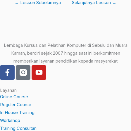
←
Lesson Sebelumnya
Selanjutnya Lesson
→
Lembaga Kursus dan Pelatihan Komputer di Sebulu dan Muara
Kaman, berdiri sejak 2007 hingga saat ini berkomitmen
memberikan layanan pendidikan kepada masyarakat
F
Y
a
o
c
u
e
t
Layanan
b
u
Online Course
o
b
Reguler Course
o
e
In House Training
k
Workshop
-
Training Consultan